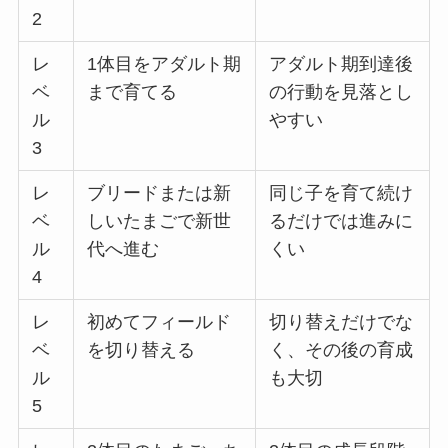
2
レ
1体目をアダルト期
アダルト期到達後
ベ
まで育てる
の行動を見落とし
ル
やすい
3
レ
ブリードまたは新
同じ子を育て続け
ベ
しいたまごで新世
るだけでは進みに
ル
代へ進む
くい
4
レ
初めてフィールド
切り替えだけでな
ベ
を切り替える
く、その後の育成
ル
も大切
5