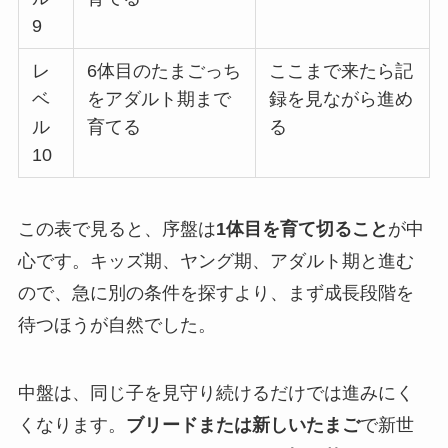
9
レ
6体目のたまごっち
ここまで来たら記
ベ
をアダルト期まで
録を見ながら進め
ル
育てる
る
10
この表で見ると、序盤は
1体目を育て切ること
が中
心です。キッズ期、ヤング期、アダルト期と進む
ので、急に別の条件を探すより、まず成長段階を
待つほうが自然でした。
中盤は、同じ子を見守り続けるだけでは進みにく
くなります。
ブリードまたは新しいたまご
で新世