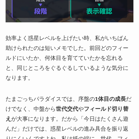
効率よく惑星レベルを上げたい時、私がいちばん
助けられたのは短いメモでした。前回どのフィー
ルドにいたか、何体目を育てていたかを忘れる
と、同じところをぐるぐるしているような気分に
なります。
たまごっちパラダイスでは、序盤の
1体目の成長
だ
けでなく、中盤から
世代交代
や
フィールド切り替
え
が大事になります。だから「今日はたくさん遊
んだ」だけでは、惑星レベルの進み具合を振り返
りにくいんですよね。私は紙の端に、世代、フィ