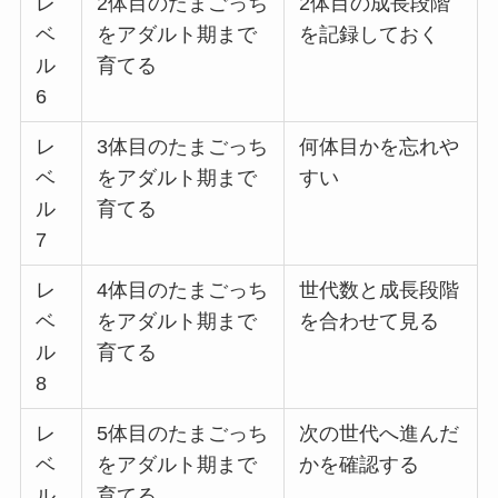
レ
2体目のたまごっち
2体目の成長段階
ベ
をアダルト期まで
を記録しておく
ル
育てる
6
レ
3体目のたまごっち
何体目かを忘れや
ベ
をアダルト期まで
すい
ル
育てる
7
レ
4体目のたまごっち
世代数と成長段階
ベ
をアダルト期まで
を合わせて見る
ル
育てる
8
レ
5体目のたまごっち
次の世代へ進んだ
ベ
をアダルト期まで
かを確認する
ル
育てる