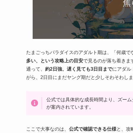
たまごっちパラダイスのアダルト期は、「何歳で
多い、という攻略上の目安
で見るのが落ち着きま
通って、
約2日強、遅く見ても3日目まで
にアダル
がら、2日目にまだヤング期だと少しそわそわし
公式では具体的な成長時間より、ズーム
が案内されています。
ここで大事なのは、
公式で確認できる仕様
と、攻