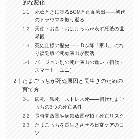
的な変化
死ぬときに鳴るBGMと画面演出——初代
のトラウマを振り返る
天使・お墓・おばけっちが表す死後の世
界観
死ぬ仕様の歴史——iD以降「家出」にな
り復刻版で死ぬ演出が復活
バージョン別の死亡演出の違い（初代・
スマート・ユニ）
たまごっちが死ぬ原因と長生きのための
育て方
病死・餓死・ストレス死——初代たまご
っちの3つの死亡条件
長時間放置や病気放置が招く死亡リスク
たまごっちを長生きさせる日常ケアのコ
ツ