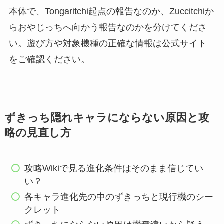
本体で、Tongaritchi起点の報告なのか、Zuccitchiか
らおやじっちへ向かう報告なのかを分けてくださ
い。遊び方や対象機種の正確な情報は公式サイト
をご確認ください。
ずきっち隠れキャラにならない原因と攻
略の見直し方
攻略Wikiで見る進化条件はそのまま信じてい
い？
各キャラ進化先の中のずきっちと現行機のシー
クレット