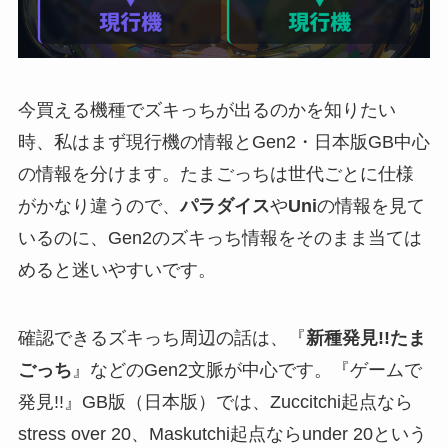
今買える機種でズキっちが出るのかを知りたい
時、私はまず現行機の情報とGen2・日本版GB中心
の情報を分けます。たまごっちは世代ごとに仕様
がかなり違うので、
パラダイス
や
Uni
の情報を見て
いるのに、Gen2のズキっち情報をそのまま当ては
めると迷いやすいです。
確認できるズキっち周辺の話は、『
新種発見!!たま
ごっち
』などのGen2文脈が中心です。『ゲームで
発見!!』GB版（日本版）では、Zuccitchi起点なら
stress over 20、Maskutchi起点ならunder 20という