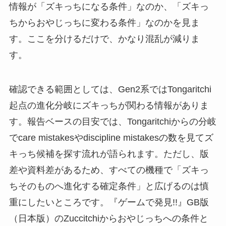
情報が「ズキっちになる条件」なのか、「ズキっ
ちからおやじっちに変わる条件」なのかを見ま
す。ここを分けるだけで、かなり混乱が減りま
す。
確認できる範囲としては、Gen2系ではTongaritchi
起点の進化分岐にズキっちが関わる情報がありま
す。報告ベースの目安では、Tongaritchiからの分岐
でcare mistakesやdiscipline mistakesの数を見てズ
キっち候補を探す流れが語られます。ただし、版
差や資料差があるため、すべての機種で「ズキっ
ちそのものへ進化する確定条件」と広げるのは慎
重にしたいところです。『ゲームで発見!!』GB版
（日本版）のZuccitchiからおやじっちへの条件と