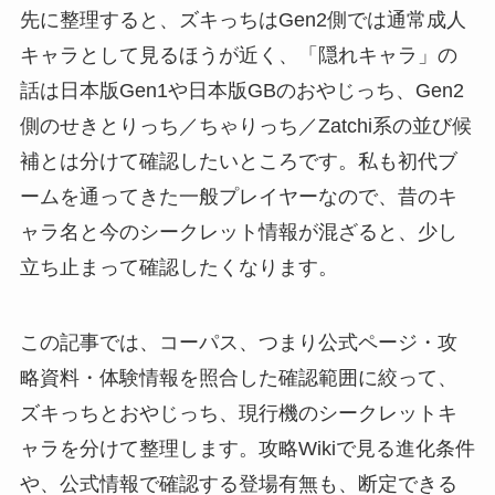
先に整理すると、ズキっちはGen2側では通常成人
キャラとして見るほうが近く、「隠れキャラ」の
話は日本版Gen1や日本版GBのおやじっち、Gen2
側のせきとりっち／ちゃりっち／Zatchi系の並び候
補とは分けて確認したいところです。私も初代ブ
ームを通ってきた一般プレイヤーなので、昔のキ
ャラ名と今のシークレット情報が混ざると、少し
立ち止まって確認したくなります。
この記事では、コーパス、つまり公式ページ・攻
略資料・体験情報を照合した確認範囲に絞って、
ズキっちとおやじっち、現行機のシークレットキ
ャラを分けて整理します。攻略Wikiで見る進化条件
や、公式情報で確認する登場有無も、断定できる