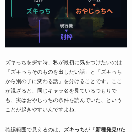
ズキっちを探す時、私が最初に気をつけたいのは
「ズキっちそのものを出したい話」と「ズキっち
から別の子に変わる話」を分けることです。ここ
が混ざると、同じキャラ名を見ているつもりで
も、実はおやじっちの条件を読んでいた、という
ことが起きやすいんですよね。
確認範囲で見えるのは、
ズキっち
が『
新種発見!!た