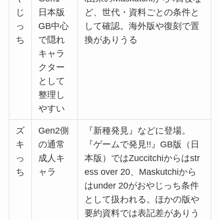
じ
日本版
ど、世代・資料ごとの条件と
っ
GB中心
して確認。海外版や復刻で置
ち
で隠れ
換がありうる
キャラ
クター
として
整理し
やすい
ズ
Gen2側
『新種発見』などに登場。
キ
の通常
『ゲームで発見!!』GB版（日
っ
成人キ
本版）ではZuccitchiからはstr
ち
ャラ
ess over 20、Maskutchiから
はunder 20がおやじっち条件
として扱われる。ほかの版や
要約資料では表記差がありう