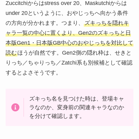
Zuccitchiからはstress over 20、Maskutchiからは
under 20というように、おやじっちへ向かう条件
の方向が分かれます。つまり、
ズキっちを隠れキ
ャラ一覧の中心に置くより、Gen2のズキっちと日
本版Gen1・日本版GB中心のおやじっちを対比して
読む
ほうが自然です。Gen2側の隠れ枠は、せきと
りっち／ちゃりっち／Zatchi系も別候補として確認
するとよさそうです。
ズキっち名を見つけた時は、登場キャ
ラなのか、変身前の関連キャラなのか
を分けて確認します。