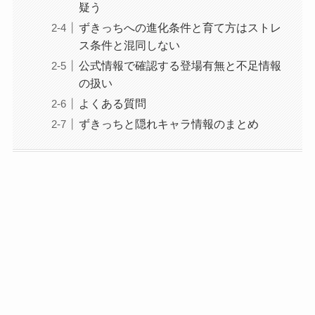
疑う
ずきっちへの進化条件と育て方はストレ
ス条件と混同しない
公式情報で確認する登場有無と不足情報
の扱い
よくある質問
ずきっちと隠れキャラ情報のまとめ