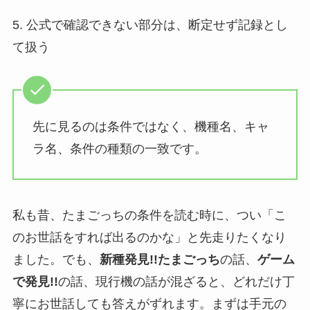
5. 公式で確認できない部分は、断定せず記録とし
て扱う
先に見るのは条件ではなく、機種名、キャ
ラ名、条件の種類の一致です。
私も昔、たまごっちの条件を読む時に、つい「こ
のお世話をすれば出るのかな」と先走りたくなり
ました。でも、
新種発見!!たまごっち
の話、
ゲーム
で発見!!
の話、現行機の話が混ざると、どれだけ丁
寧にお世話しても答えがずれます。まずは手元の