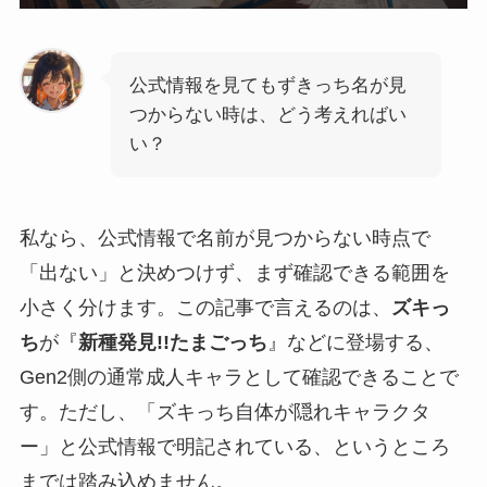
公式情報を見てもずきっち名が見
つからない時は、どう考えればい
い？
私なら、公式情報で名前が見つからない時点で
「出ない」と決めつけず、まず確認できる範囲を
小さく分けます。この記事で言えるのは、
ズキっ
ち
が『
新種発見!!たまごっち
』などに登場する、
Gen2側の通常成人キャラとして確認できることで
す。ただし、「ズキっち自体が隠れキャラクタ
ー」と公式情報で明記されている、というところ
までは踏み込めません。