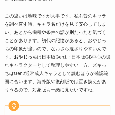
この違いは地味ですが大事です。私も昔のキャラ
を調べ直す時、キャラ名だけを見て安心してしま
い、あとから機種や条件の話が別だったと気づく
ことがあります。初代の記憶があると、おやじっ
ちの印象が強いので、なおさら混ざりやすいんで
す。
おやじっち
は日本版Gen1・日本版GB中心の隠
れキャラクターとして整理しやすい一方、ズキっ
ちはGen2通常成人キャラとして読むほうが確認範
囲に合います。海外版や復刻版では置き換えがあ
りうるので、対象版も一緒に見たいですね。