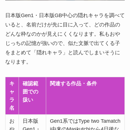
日本版Gen1・日本版GB中心の隠れキャラを調べて
いると、名前だけが先に目に入って、どの作品の
どんな枠なのかが見えにくくなります。私もおや
じっちの記憶が強いので、似た文脈で出てくる子
をまとめて「隠れキャラ」と読んでしまいそうに
なります。
キ
確認範
関連する作品・条件
ャ
囲での
ラ
扱い
名
お
日本版
Gen1系ではType two Tamatch
や
Gen1・
i由来のMaskutchiから4日後な