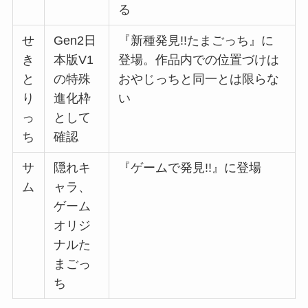
る
せ
Gen2日
『新種発見!!たまごっち』に
き
本版V1
登場。作品内での位置づけは
と
の特殊
おやじっちと同一とは限らな
り
進化枠
い
っ
として
ち
確認
サ
隠れキ
『ゲームで発見!!』に登場
ム
ャラ、
ゲーム
オリジ
ナルた
まごっ
ち