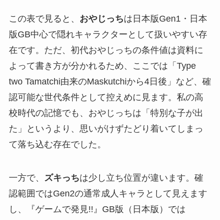
この表で見ると、
おやじっち
は日本版Gen1・日本
版GB中心で隠れキャラクターとして扱いやすい存
在です。ただ、初代おやじっちの条件値は資料に
よって書き方が分かれるため、ここでは「Type
two Tamatchi由来のMaskutchiから4日後」など、確
認可能な世代条件として控えめに見ます。私の高
校時代の記憶でも、おやじっちは「特別な子が出
た」というより、思いがけずたどり着いてしまっ
て落ち込む存在でした。
一方で、
ズキっち
は少し立ち位置が違います。確
認範囲ではGen2の通常成人キャラとして見えます
し、『ゲームで発見!!』GB版（日本版）では