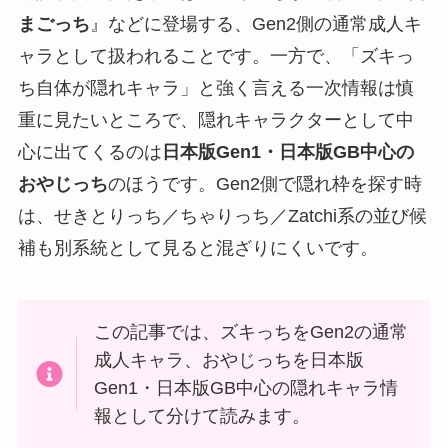
まごっち
』などに登場する、Gen2側の通常成人キ
ャラとして扱われることです。一方で、「ズキっ
ち自体が隠れキャラ」と強く言える一次情報は慎
重に見たいところで、隠れキャラクターとして中
心に出てくるのは
日本版Gen1・日本版GB中心の
おやじっち
のほうです。Gen2側で隠れ枠を探す時
は、せきとりっち／ちゃりっち／Zatchi系の並び候
補も別系統として見ると混ざりにくいです。
この記事では、ズキっちをGen2の通常
成人キャラ、おやじっちを日本版
Gen1・日本版GB中心の隠れキャラ情
報として分けて読みます。