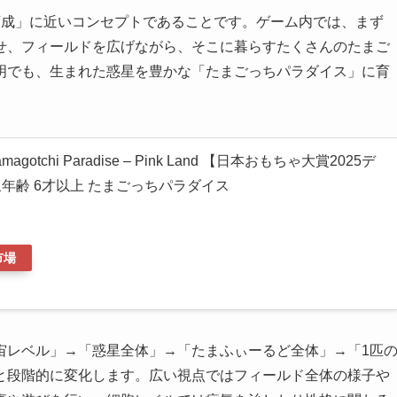
育成」に近いコンセプトであることです。ゲーム内では、まず
せ、フィールドを広げながら、そこに暮らすたくさんのたまご
明でも、生まれた惑星を豊かな「たまごっちパラダイス」に育
。
amagotchi Paradise – Pink Land 【日本おもちゃ大賞2025デ
年齢 6才以上 たまごっちパラダイス
市場
宙レベル」→「惑星全体」→「たまふぃーるど全体」→「1匹
と段階的に変化します。広い視点ではフィールド全体の様子や