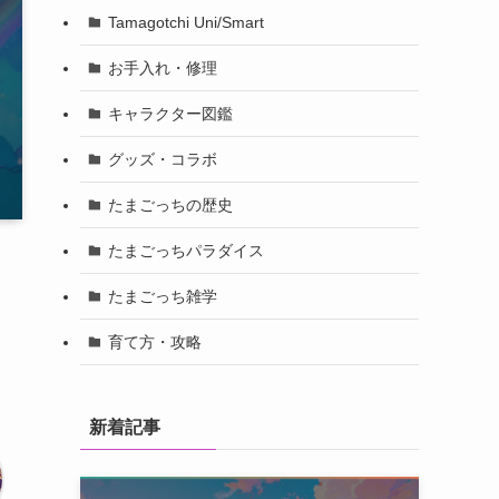
Tamagotchi Uni/Smart
お手入れ・修理
キャラクター図鑑
グッズ・コラボ
たまごっちの歴史
たまごっちパラダイス
たまごっち雑学
育て方・攻略
新着記事