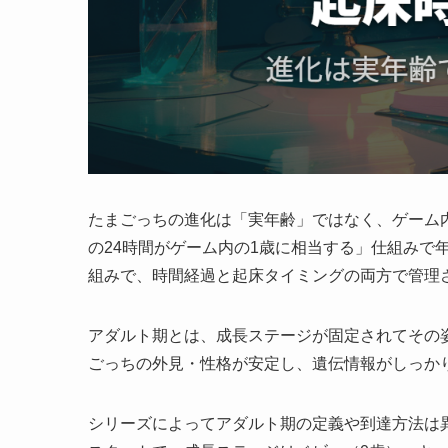
たまごっちの進化は「実年齢」ではなく、ゲーム
の24時間がゲーム内の1歳に相当する」仕組みで
組みで、時間経過と起床タイミングの両方で管理
アダルト期とは、成長ステージが固定されてその
ごっちの外見・性格が安定し、遺伝情報がしっか
シリーズによってアダルト期の定義や到達方法は