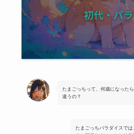
たまごっちって、何歳になったら
違うの？
たまごっちパラダイスでは