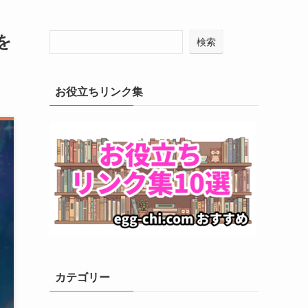
を
検索
お役立ちリンク集
カテゴリー