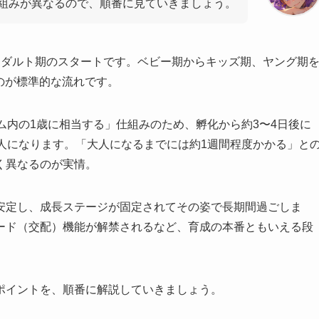
組みが異なるので、順番に見ていきましょう。
アダルト期のスタートです。ベビー期からキッズ期、ヤング期
るのが標準的な流れです。
ム内の1歳に相当する」仕組みのため、孵化から約3〜4日後に
人になります。「大人になるまでには約1週間程度かかる」と
く異なるのが実情。
安定し、成長ステージが固定されてその姿で長期間過ごしま
ード（交配）機能が解禁されるなど、育成の本番ともいえる段
ポイントを、順番に解説していきましょう。