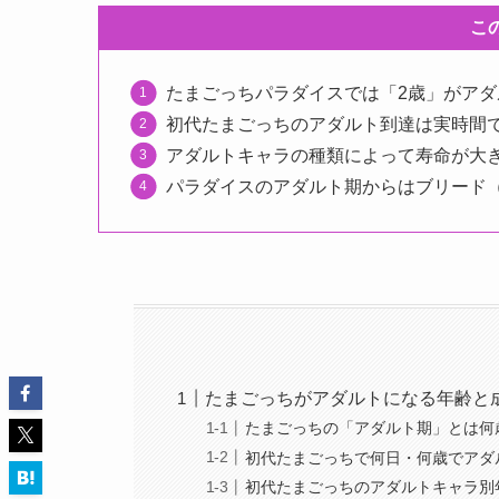
こ
たまごっちパラダイスでは「2歳」がア
初代たまごっちのアダルト到達は実時間で
アダルトキャラの種類によって寿命が大き
パラダイスのアダルト期からはブリード
たまごっちがアダルトになる年齢と
たまごっちの「アダルト期」とは何
初代たまごっちで何日・何歳でアダ
初代たまごっちのアダルトキャラ別