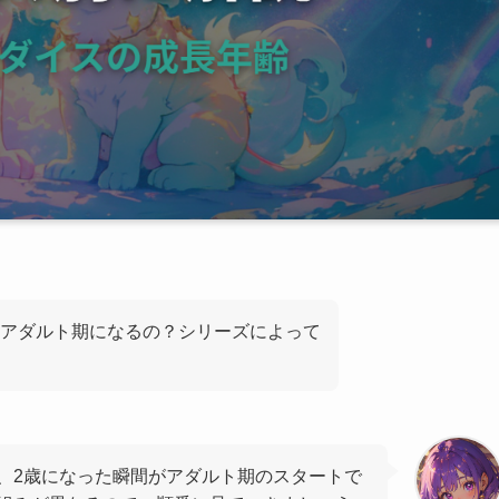
アダルト期になるの？シリーズによって
、2歳になった瞬間がアダルト期のスタートで